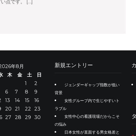
点です。 […]
新規エントリー
2026年8月
水
木
金
土
日
1
2
ジェンダーギャップ指数が低い
6
7
8
9
背景
2
13
14
15
16
女性グループ内で生じやすいト
9
20
21
22
23
ラブル
女性中心の看護現場だからこそ
6
27
28
29
30
の悩み
日本女性が直面する男女格差と