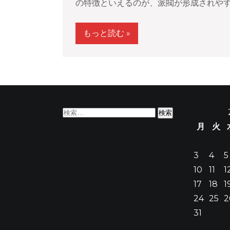
の特徴といえるのが、派閥が形成されやすい
もっと読む »
月
火
3
4
5
10
11
1
17
18
1
24
25
2
31