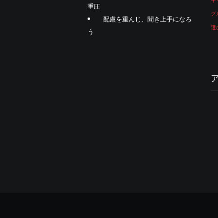
キ
重圧
グ
配慮を重んじ、聞き上手になろ
選
う