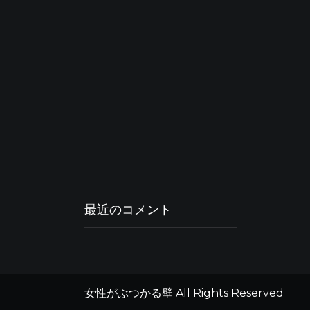
最近のコメント
女性がぶつかる壁 All Rights Reserved